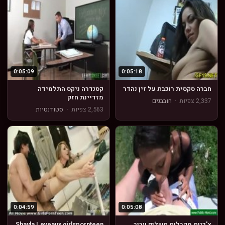
0:05:09
0:05:18
חברה סקסית רוכבת על זין נהדר
קסנדרה ניקס התלמידה
מזדיינת חזק
2,337 צפיות
·
חובבנים
2,563 צפיות
·
סטודנטיות
0:04:59
0:05:08
צ'כיות מקבלות תשלום עבור
Shayla Leveaux girlspornteen