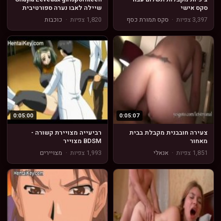
סקס אישי
שיילה לאבו נערה ספורטיבית
3,397 צפיות
·
סקס תמורת כסף
1,820 צפיות
·
כוכבות
0:05:00
0:05:07
צעירה חובבנית מקבלת בבית
רביעייה מצויירת קשורה -
מאחור
BDSM מצוייר
1,851 צפיות
·
אנאלי
1,993 צפיות
·
מצויירים