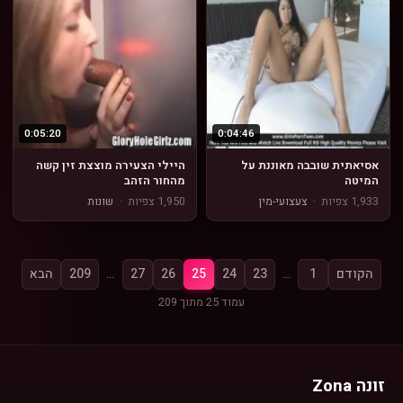
0:05:20
0:04:46
אסיאתית שובבה מאוננת על
היילי הצעירה מוצצת זין קשה
המיטה
מהחור הזהב
1,933 צפיות
·
צעצועי-מין
1,950 צפיות
·
שונות
הקודם
1
…
23
24
25
26
27
…
209
הבא
עמוד 25 מתוך 209
זונה Zona