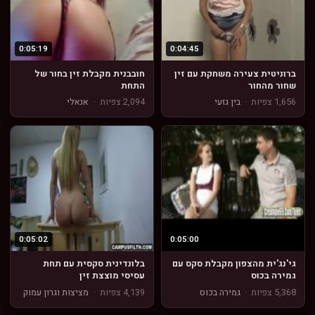
0:05:19
0:04:45
ברוניטית צעירה משחקת עם זין
חובבנית מקבלת זין בחור של
שחור מהחור
התחת
1,656 צפיות
·
בין גזעי
2,094 צפיות
·
אנאלי
0:05:02
0:05:00
גי'נג'ית מהצפון מקבלת סקס עם
בלונדינית סקסית עם תחת
גמירה בכוס
עסיסי מוצצת זין
5,368 צפיות
·
גמירה בכוס
4,139 צפיות
·
מציצות וגרון עמוק