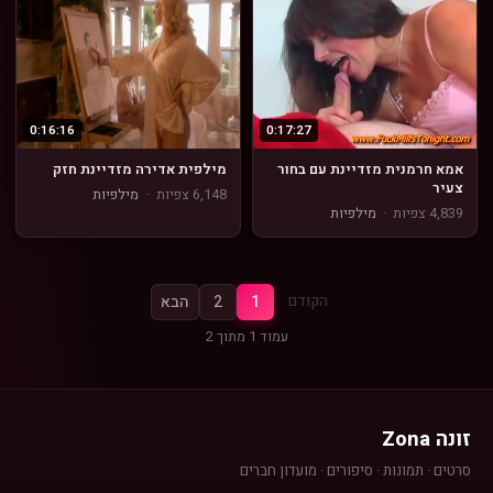
0:16:16
0:17:27
אמא חרמנית מזדיינת עם בחור
מילפית אדירה מזדיינת חזק
צעיר
6,148 צפיות
·
מילפיות
4,839 צפיות
·
מילפיות
הקודם
1
2
הבא
עמוד 1 מתוך 2
זונה Zona
סרטים · תמונות · סיפורים · מועדון חברים