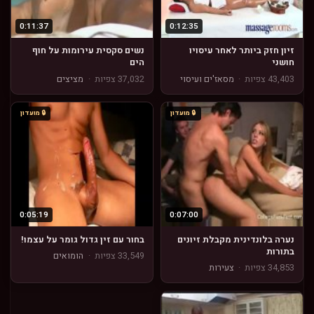
0:11:37
0:12:35
זיון חזק ביותר לאחר עיסויו
נשים סקסית עירומות על חוף
חושני
הים
43,403 צפיות
·
מסאז'ים ועיסוי
37,032 צפיות
·
מציצים
🔒 מועדון
🔒 מועדון
0:05:19
0:07:00
נערה בלונדינית מקבלת זיונים
בחור עם זין גדול גומר על עצמו!
בתורות
33,549 צפיות
·
הומואים
34,853 צפיות
·
צעירות