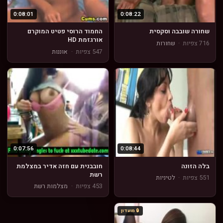
0:08:01
0:08:22
שחורה שובבה וסקסית
החמוד הרוסי פטיט המוקרם
אורגזמת HD
716 צפיות
·
שחורות
547 צפיות
·
אוננות
0:07:56
0:08:44
בלה הזונה
חובבנית עם חזה אדיר במצלמת
רשת
551 צפיות
·
לטיניות
453 צפיות
·
מצלמות רשת
🔒 מועדון