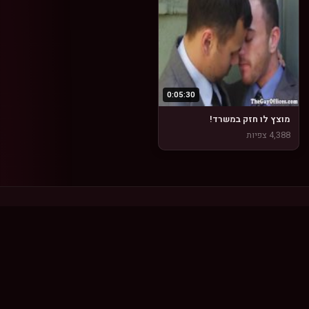
0:05:30
מוצץ לו חזק במשרד!
4,388 צפיות
זונה Zona
סרטים · תמונות · סיפורים · מועדון חברים
תוכן
מועדון
סרטים
הרשמה חינם
תמונות
התחברות
סיפורים
גלריית חברים