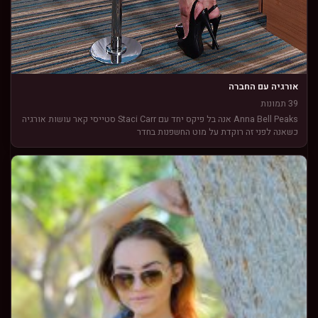
אורגיה עם החברה
39 תמונות
Anna Bell Peaks אנה בל פיקס יחד עם Staci Carr סטייסי קאר עושות אורגיה
כשאנה לפני זה רוקדת על מוט החשפנות בחדר