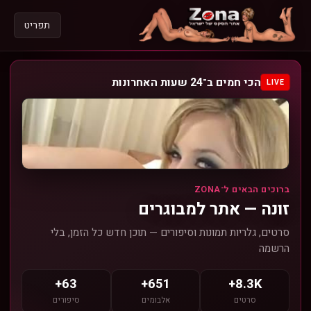
תפריט
הכי חמים ב־24 שעות האחרונות
LIVE
›
‹
ברוכים הבאים ל־ZONA
זונה — אתר למבוגרים
סרטים, גלריות תמונות וסיפורים — תוכן חדש כל הזמן, בלי
הרשמה
סקס עדן, עדן הבלונדינית עושה סקס
63+
651+
8.3K+
0:09:17
84,187 צפיות
סרטים
אלבומים
סיפורים