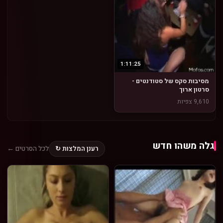
1:11:25
מסיבות סקס של סטודנטים -
סרטון ארוך
9,610 צפיות
גלה משהו חדש
רענן המלצות ↻
לכל הסרטים ←