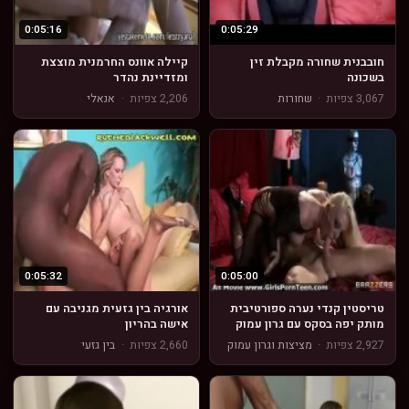
0:05:16
0:05:29
חובבנית שחורה מקבלת זין
קיילה אוונס החרמנית מוצצת
בשכונה
ומזדיינת נהדר
3,067 צפיות
·
שחורות
2,206 צפיות
·
אנאלי
0:05:32
0:05:00
טריסטין קנדי נערה ספורטיבית
אורגיה בין גזעית מגניבה עם
מותק יפה בסקס עם גרון עמוק
אישה בהריון
2,927 צפיות
·
מציצות וגרון עמוק
2,660 צפיות
·
בין גזעי