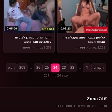
0:05:06
0:05:23
אליסון בנקס השווה מקבלת זין
החבר הרוסי מפרגן לבת זוגו
מבחור מבוגר
לשכב עם חברו הטוב
2,228 צפיות
·
צעירות
3,233 צפיות
·
רוסיות
הקודם
1
…
22
23
24
25
26
…
209
הבא
עמוד 24 מתוך 209
זונה Zona
סרטים · תמונות · סיפורים · מועדון חברים