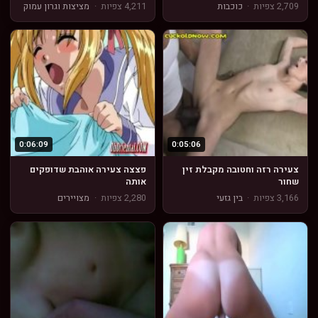
2,709 צפיות
·
כוכבות
4,211 צפיות
·
מציצות וגרון עמוק
0:06:09
0:05:06
צעירה רזה וחטובה מקבלת זין
פצצה צעירה אוהבת שדופקים
שחור
אותה
3,166 צפיות
·
בין גזעי
2,280 צפיות
·
מצויירים