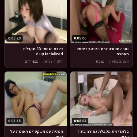
0:05:20
0:05:00
נערה ספורטיבית היפה קריסטל
כלבת הנטאי 3D מקבלת
סאמרס
facialized קשה
2,824 צפיות
·
שונות
1,861 צפיות
·
מצויירים
0:04:45
0:05:04
בלונדינית מקבלת גמירה בתוך
חנונית עם משקפיים מאוננת על
הכוס
הספה