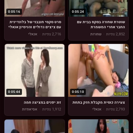
0:05:16
0:05:24
שוטרת שחורה בסקס בבית עם
סרט סקסי חובבני של בלונדינית
החבר אחרי המשמרת
עם ציצים גדולים והניסיון אנאלי
בפעם הראשונה
2,852 צפיות
·
שחורות
2,716 צפיות
·
אנאלי
0:05:44
0:05:10
צעירה כוסית מקבלת חזק בתחת
זוג יפנים במציצה חמה
2,793 צפיות
·
אנאלי
1,912 צפיות
·
אסיאתיות