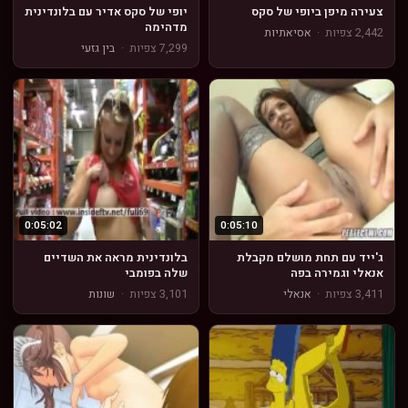
צעירה מיפן ביופי של סקס
יופי של סקס אדיר עם בלונדינית
מדהימה
2,442 צפיות
·
אסיאתיות
7,299 צפיות
·
בין גזעי
0:05:02
0:05:10
ג'ייד עם תחת מושלם מקבלת
בלונדינית מראה את השדיים
אנאלי וגמירה בפה
שלה בפומבי
3,411 צפיות
·
אנאלי
3,101 צפיות
·
שונות