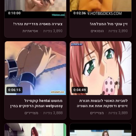
0:10:00
0:02:36
זין ענקי מול המצלמה!
צעירה מאסיה מזדיינת נהדר!
3,890 צפיות
·
הומואים
3,890 צפיות
·
אסיאתיות
0:06:15
0:04:49
לסביות האנטי לובשות חגורת
ממשש hentai קוקסינל
זיונים ודופקות אחת את השניה
wetpussy ועמוק הדפוקים במין
טכס
3,889 צפיות
·
מצויירים
3,888 צפיות
·
מצויירים