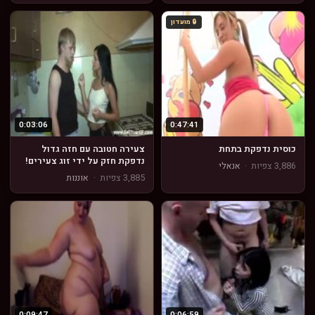
🔒 מועדון
0:03:06
0:47:41
כוסית נדפקת בתחת
צעירה חטובה עם חזה גדול
נדפקת חזק על ידי זוג צעירים!
3,886 צפיות
·
אנאלי
3,885 צפיות
·
אוננות
0:09:47
0:06:59