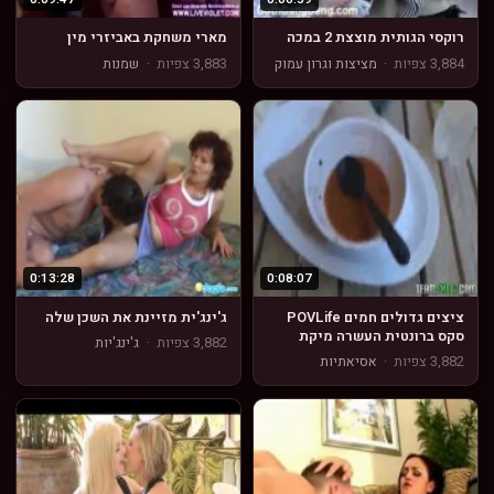
רוקסי הגותית מוצצת 2 במכה
מארי משחקת באביזרי מין
3,884 צפיות
·
מציצות וגרון עמוק
3,883 צפיות
·
שמנות
0:13:28
0:08:07
ציצים גדולים חמים POVLife
ג'ינג'ית מזיינת את השכן שלה
סקס ברונטית העשרה מיקת
3,882 צפיות
·
ג'ינג'יות
Sparx זין גדול POV הארדקור
3,882 צפיות
·
אסיאתיות