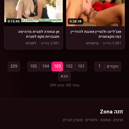
0:15:40
0:28:38
אנג'לינה ולנטיין אוהבת להזדיין
אן ובחורה לסבית מדהימה
כמו מקצוענית
חובבניות סקס לסבית
3,881 צפיות
·
ברונטיות
3,881 צפיות
·
לסביות
הקודם
1
…
101
102
103
104
105
…
209
הבא
עמוד 103 מתוך 209
זונה Zona
סרטים · תמונות · סיפורים · מועדון חברים