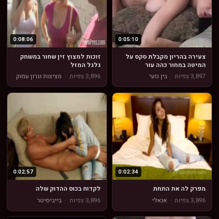
0:08:06
0:05:10
צעירה בהריון מקבלת סקס על
זוכות למצוץ זין שחור במשחק
המיטה במחור כהה עור
גלגל המזל
3,897 צפיות
·
בין גזעי
3,896 צפיות
·
מציצות וגרון עמוק
0:02:57
0:02:34
מפרק לה את התחת
לקדוח בכוס ההדוק שלה
3,896 צפיות
·
אנאלי
3,896 צפיות
·
בייביסיטר