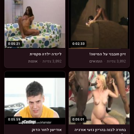
0:05:21
0:02:33
זיון חובבני על המיטה!
לינדה ילדה סקסית
3,892 צפיות
·
הומואים
3,892 צפיות
·
אוננות
0:05:59
0:05:01
בחורה לבנה בהריון גזעי אורגיה
אודישן לחור הדוק