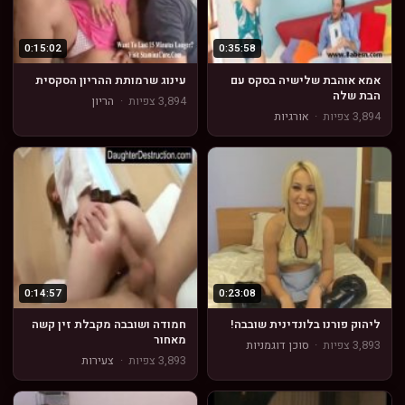
0:15:02
0:35:58
אמא אוהבת שלישיה בסקס עם
עינוג שרמותת ההריון הסקסית
הבת שלה
3,894 צפיות
·
הריון
3,894 צפיות
·
אורגיות
0:14:57
0:23:08
ליהוק פורנו בלונדינית שובבה!
חמודה ושובבה מקבלת זין קשה
מאחור
3,893 צפיות
·
סוכן דוגמניות
3,893 צפיות
·
צעירות