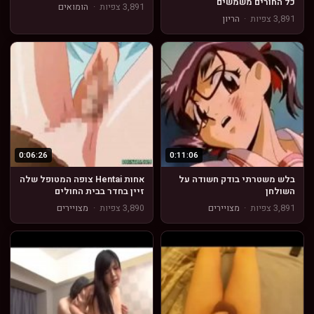
כל החורים משמשים
3,891 צפיות
·
הומואים
3,891 צפיות
·
הריון
0:06:26
0:11:06
בלש משטרתי בודק חשודה על
אחות Hentai צופה המטופל שלה
השולחן
זיין בחדר בבית החולים
3,891 צפיות
·
מצויירים
3,890 צפיות
·
מצויירים