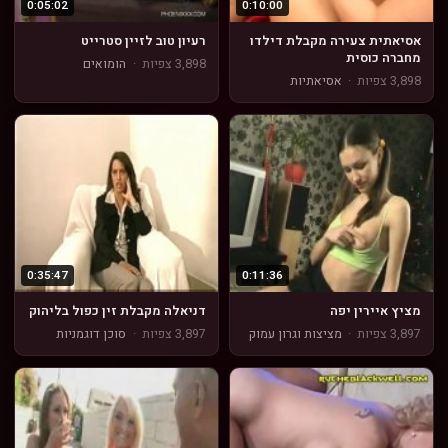
0:05:02
0:10:00
אסיאתית צעירה מקבלת דילדו
רעיון טוב לזיין סטרייט
מחברה כוסית
3,898 צפיות
·
הומואים
3,898 צפיות
·
אסיאתיות
0:35:47
0:11:36
מציץ איירין יפה
דניאלה מקבלת זין כפול בליהוק
3,897 צפיות
·
מציצות וגרון עמוק
3,897 צפיות
·
סוכן דוגמניות