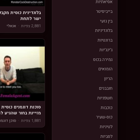
אסיאתיות
בייביסיטר
בלונדינית כוסית מקבל
ישר לתחת
בין גזעי
2,881 צפיות
·
אנאלי
בלונדיניות
ברונטיות
ג'ינג'יות
גמירה בכוס
הומואים
הריון
חובבנים
חשפניות
סוכנת דוגמנים כוסית 
כוכבות
מזיינת בחור שהגיע לר
כוס-שעיר
1,881 צפיות
·
סוכן דוגמנ
לטיניות
לסביות