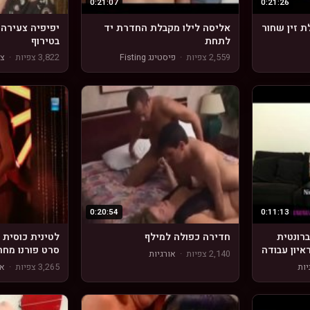
0:21:07
0:21:26
ת זין שחור
אליסה לילו מקבלת החדרת יד
יפיפיה צעירה 
לתחת
בטירוף
2,559 צפיות
·
פיסטינג Fisting
3,822 צפיות
·
צע
0:20:54
0:11:13
ברונטית
חדירה כפולה למילף
לטינית כוסית 
איון עבודה
סרט פורנו מחר
2,140 צפיות
·
אורגיות
יות
3,265 צפיות
·
או