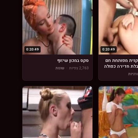
0:20:49
0:20:49
נית מפותחת חם
סקס במכון שיזוף
לת חדירה כפולה
2,763 צפיות
·
שונות
רגיות