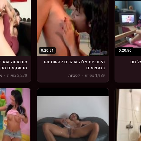
0:20:51
0:20:50
ל חם
הלסביות אלה אוהבים להשתמש
שרמוטה אמריק
בצעצועים
מקועקעים מקב
1,989 צפיות
·
לסביות
2,270 צפיות
·
או