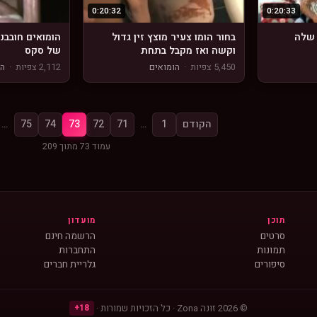
0:20:32
0:20:33
 שלה
בחור הומו צעיר מוצץ זין גדול
הומואים חובבנ
וקשה ואז מקבל בתחת
של סקס
5,450 צפיות
·
הומואים
2,112 צפיות
·
הו
הקודם
1
…
71
72
73
74
75
…
עמוד 73 מתוך 209
תוכן
מועדון
סרטים
הרשמה חינם
תמונות
התחברות
סיפורים
גלריית חברים
© 2026 זונה Zona · כל הזכויות שמורות ·
18+