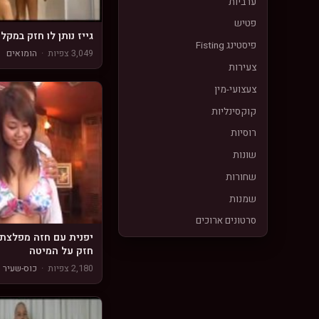
ערביות
פטיש
גייז נותן לו חזק במקל
פיסטינג Fisting
3,049 צפיות
·
הומואים
צעירות
צעצועי-מין
קוקסינליות
רוסיות
שונות
שחורות
שמנות
סרטונים ארוכים
יפנית עם חזה מפלצתי
חזק על המיטה
2,180 צפיות
·
כוס-שעיר