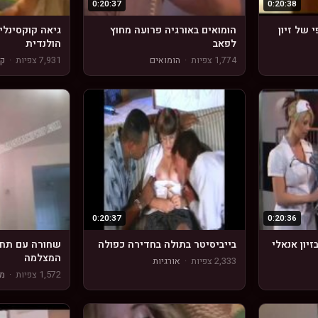
0:20:37
0:20:38
י של זיון
הומואים באורגיה פרועה מחוץ
גיאה קוקסינלי
לפאב
הולנדית
1,774 צפיות
·
הומואים
7,931 צפיות
·
קו
0:20:37
0:20:36
זיון אנאלי
בייביסיטר בתולה בחדירה כפולה
שחורה עם תחת
המצלמה
2,333 צפיות
·
אורגיות
1,572 צפיות
·
מצ