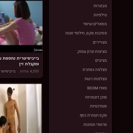
מבוגרות
מילפיות
מסאז'ים ועיסוי
מסיבות סקס, חילופי זוגות
מצויירים
מציצות וגרון עמוק
בייביסיטרית נתפסת ע
מציצים
ומקבלת זין
מצלמה-נסתרת
4,333 צפיות
·
בייביסיטר
מצלמות רשת
סאדו BDSM
סוכן דוגמניות
סטודנטיות
סקס תמורת כסף
סרטוני תמונות