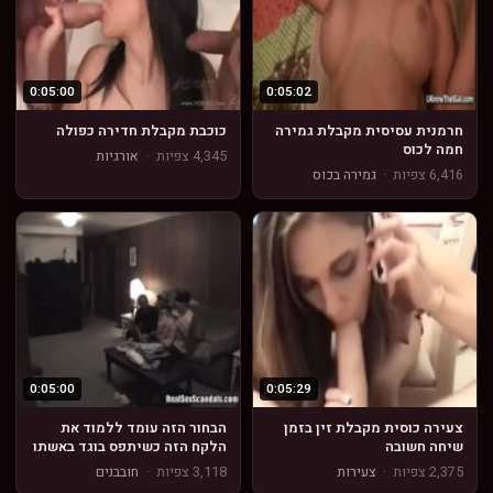
0:05:00
0:05:02
חרמנית עסיסית מקבלת גמירה
כוכבת מקבלת חדירה כפולה
חמה לכוס
4,345 צפיות
·
אורגיות
6,416 צפיות
·
גמירה בכוס
0:05:00
0:05:29
צעירה כוסית מקבלת זין בזמן
הבחור הזה עומד ללמוד את
שיחה חשובה
הלקח הזה כשיתפס בוגד באשתו
ההרה
2,375 צפיות
·
צעירות
3,118 צפיות
·
חובבנים