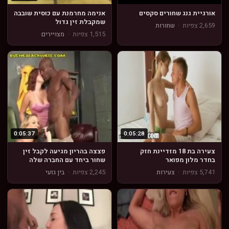
אורגיית גנג שחורים סקסים
אנימה מחרמנת עם כוסית שובבה
שמקבלת זין גדול
2,659 צפיות
·
שחורות
1,515 צפיות
·
מצויירים
0:05:37
0:05:28
צעירה בת 18 מזדיינת חזק
פצצה בהריון מגיעה לקבל זין
בחדר מלון מפואר
שחור ביחד עם החברה שלה
5,741 צפיות
·
צעירות
2,245 צפיות
·
בין גזעי