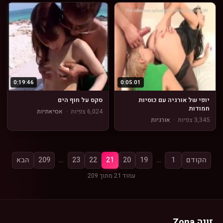
0:19:46
0:05:01
יופי של אורגיה עם כוסיות
סקס על חוף הים
חמודות
6,024 צפיות
·
אסיאתיות
3,345 צפיות
·
אורגיות
הקודם
1
…
19
20
21
22
23
…
209
הבא
עמוד 21 מתוך 209
זונה Zona