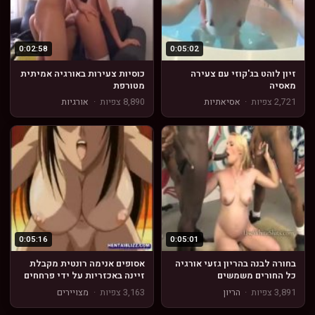
0:02:58
0:05:02
זיון לוהט בג'קוזי עם צעירה
כוסיות צעירות באורגיה אמיתית
מאסיה
מטורפת
2,721 צפיות
·
אסיאתיות
8,890 צפיות
·
אורגיות
0:05:16
0:05:01
בחורה לבנה בהריון גזעי אורגיה
אסופים אנימה רונטית מקבלת
כל החורים משמשים
זיינה באכזריות על ידי פרחחים
מסוימים
3,891 צפיות
·
הריון
3,163 צפיות
·
מצויירים