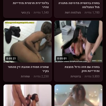
בחורה ברונטית מדהימה מתגרה
בלונדינית חרמנית מזדיינת
מול המצלמה
נהדר
1,783 צפיות
·
מצלמות רשת
1,543 צפיות
·
בין גזעי
0:05:21
0:05:01
בחורה עם חזה גדול מוצצת
שחורה חמודה אוהבת זין מהחור
ומזדיינת חזק
בקיר
3,833 צפיות
·
ברונטיות
2,230 צפיות
·
שחורות