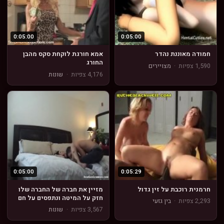
0:05:00
0:05:00
חמודה מאוננת נהדר
אמא חורגת לוקחת סקס מהבן
החורג
1,590 צפיות
·
מצויירים
4,176 צפיות
·
שונות
0:05:00
0:05:29
חרמנית רוכבת על זין גדול
מזיין את חברה של החברה שלו
חזק על המיטה ונתפסים על חם
2,293 צפיות
·
בין גזעי
3,567 צפיות
·
שונות