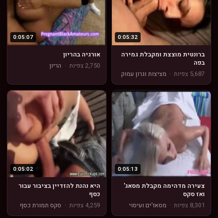
0:05:07
0:05:32
ברונטית מוצצת ומקבלת גמירה
אורגיה בהריון
בפה
2,750 צפיות
·
הריון
5,687 צפיות
·
מציצות וגרון עמוק
0:05:02
0:05:13
צעירה מדהימה מקבלת מסאג'
היא נהנת להזדיין בציבור עבור
ואז סקס
כסף
8,301 צפיות
·
מסאז'ים ועיסוי
4,259 צפיות
·
סקס תמורת כסף