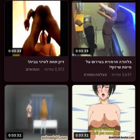
0:03:33
0:03:33
בלונדה חרמנית בעירום על
זיון תחת לטיני בבית!
מיטת שיזוף!
3,572 צפיות
·
הומואים
5,651 צפיות
·
מצלמה-נסתרת
0:03:32
0:03:32