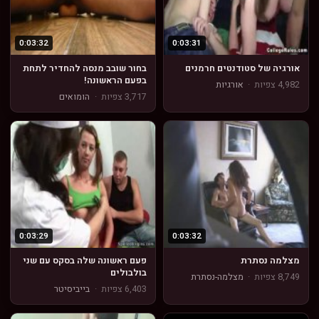
0:03:32
0:03:31
אורגיה של סטודנטים חרמנים
בחור שובב מנסה להחדיר לתחת
בפעם הראשונה!
4,982 צפיות
·
אורגיות
3,717 צפיות
·
הומואים
0:03:29
0:03:32
מצלמה נסתרת
פעם ראשונה שלה בסקס עם שני
בולבולים
8,749 צפיות
·
מצלמה-נסתרת
6,403 צפיות
·
בייביסיטר