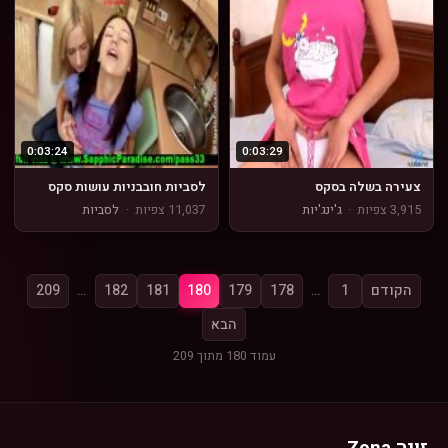
0:03:24
0:03:29
צעירה בשלה בסקס
לסביות חובבניות עושות סקס
3,915 צפיות
·
ג'ינג'יות
11,037 צפיות
·
לסביות
הקודם
1
…
178
179
180
181
182
…
209
הבא
עמוד 180 מתוך 209