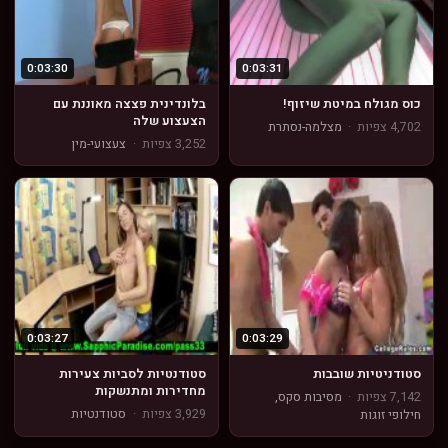
0:03:30
0:03:31
כוס מגולח במיטת שיזוף!
בלונדינית פצצה מאוננת עם
הצעצוע שלה
4,702 צפיות
·
מצלמה-נסתרת
3,252 צפיות
·
צעצועי-מין
0:03:27
0:03:29
סטודניטיות שובבות
סטודנטיות לסביות צעירות
מחדירות ומתנשקות
7,142 צפיות
·
מסיבות סקס,
3,929 צפיות
·
סטודנטיות
חילופי זוגות