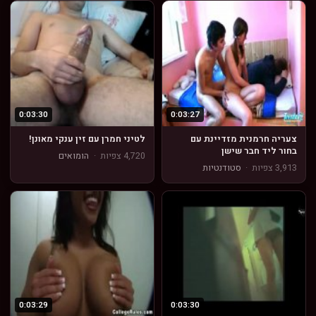
0:03:30
0:03:27
צעריה חרמנית מזדיינת עם
לטיני חמרן עם זין ענקי מאונן!
בחור ליד חבר שישן
4,720 צפיות
·
הומואים
3,913 צפיות
·
סטודנטיות
0:03:29
0:03:30