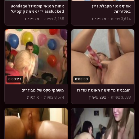
אסוף אנטי מקבלת זיין
אחות הנטאי קוקסינל Bondage
באכזריות
assfucked ידי אנימה קוקסינל
3,614 צפיות
·
מצויירים
3,165 צפיות
·
מצויירים
0:03:27
0:03:33
חובבנית מדהימה מאוננת נהדר!
משחקי סקס של מבוגרים
3,588 צפיות
·
צעצועי-מין
8,574 צפיות
·
אורגיות