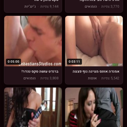
3,770 צפיות
·
הומואים
9,144 צפיות
·
ג'ינג'יות
0:05:00
0:03:11
אמנדה אוונס מציגה גוף פצצה
ברנדט עושה סקס נהדר!
5,542 צפיות
·
אוננות
3,808 צפיות
·
הומואים