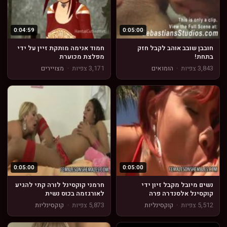
0:04:59
0:05:00
חובבן שובב אוהב לקבל חזק
חמוד אנימה מותקת זיין על ידי
בתחת!
מפלצת מכוערת
3,843 צפיות
·
הומואים
3,171 צפיות
·
מצויירים
0:05:00
0:05:00
נשים מיובל מקבל זיון ידי
חרמני קוקסינל לורה קתי להגיע
קוקסינל אלסנדרה פרה
לאורגזמה בכוס נשית
5,512 צפיות
·
קוקסינליות
5,873 צפיות
·
קוקסינליות