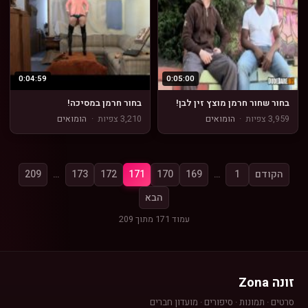
0:04:59
0:05:00
בחור שחור חרמן מוצץ זין לבן!
בחור חרמן במסיכה!
3,959 צפיות
·
הומואים
3,210 צפיות
·
הומואים
הקודם
1
…
169
170
171
172
173
…
209
הבא
עמוד 171 מתוך 209
זונה Zona
סרטים · תמונות · סיפורים · מועדון חברים