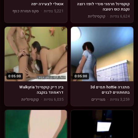
קוקסינל חרמני סנדי לופז רוצה
אנאלי לצעירה יפה
נקבת כוס רטובה
5,221 צפיות
·
סקס תמורת כסף
6,624 צפיות
·
קוקסינליות
0:05:00
0:05:00
מתגרה hottie תמים 3d
ביג דיק קוקסינל Walkyria
בתחתונים לבנים
דראמונד בנקבה
3,259 צפיות
·
מצויירים
6,035 צפיות
·
קוקסינליות