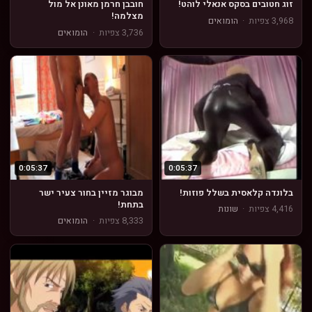
זוג חטובים בסקס אנאלי לוהט!
חובבן חרמן מאונן אל מול
מצלמה!
3,968 צפיות
·
הומואים
3,736 צפיות
·
הומואים
0:05:37
0:05:37
בלונדה קלאסית בשלל פוזות!
מבוגר מזיין בחור צעיר ישר
בתחת!
4,416 צפיות
·
שונות
8,333 צפיות
·
הומואים