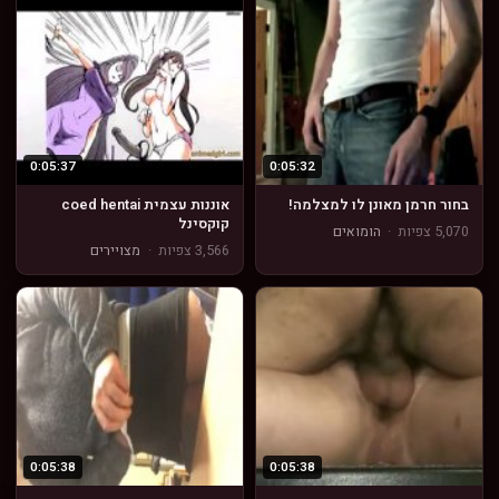
0:05:37
0:05:32
בחור חרמן מאונן לו למצלמה!
אוננות עצמית coed hentai
קוקסינל
5,070 צפיות
·
הומואים
3,566 צפיות
·
מצויירים
0:05:38
0:05:38