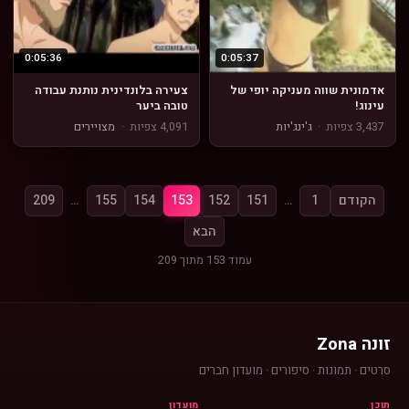
0:05:36
0:05:37
אדמונית שווה מעניקה יופי של
צעירה בלונדינית נותנת עבודה
עינוג!
טובה ביער
3,437 צפיות
·
ג'ינג'יות
4,091 צפיות
·
מצויירים
הקודם
1
…
151
152
153
154
155
…
209
הבא
עמוד 153 מתוך 209
זונה Zona
סרטים · תמונות · סיפורים · מועדון חברים
תוכן
מועדון