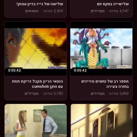
שלישייה בסקס חם
שלישה של גייז בזיון עמוק!
4,347 צפיות
·
מצויירים
5,569 צפיות
·
הומואים
0:05:42
0:05:42
מספר רב של נחשים מזיינים
הנטאי הריון מקבל זריקת תחת
בחורה צעירה
עם חוקן וcumshot
5,890 צפיות
·
מצויירים
3,783 צפיות
·
מצויירים